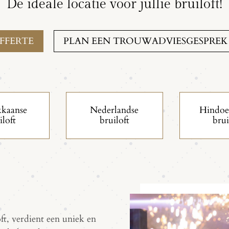
Dé ideale locatie voor jullie bruiloft!
FFERTE
PLAN EEN TROUWADVIESGESPREK
kaanse
Nederlandse
Hindoe
iloft
bruiloft
brui
oft, verdient een uniek en