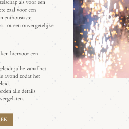
zelschap als voor een
kte zaal voor een
en enthousiaste
st tot een onvergetelijke
aken hiervoor een
leidt jullie vanaf het
de avond zodat het
leid.
den alle details
vergelaten.
REK