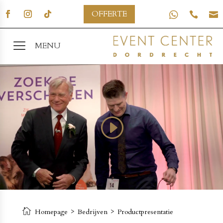
OFFERTE



MENU
>
>
Homepage
Bedrijven
Productpresentatie