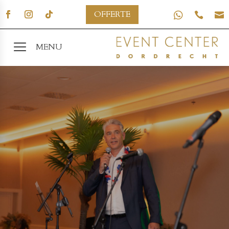
OFFERTE



MENU